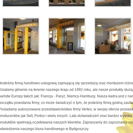
Jesteśmy firmą handlowo-usługową zajmującą się sprzedażą oraz montażem różne
Działamy głównie na terenie naszego kraju od 1992 roku, ale nasze produkty służ
państw Europy takich jak: Francja - Paryż, Niemcy-Hamburg. Nasza kadra jest z n
początku powstania firmy, co może świadczyć o tym, że jesteśmy firmą godną zaufa
Posiadamy autoryzowane przedstawicielstwo firmy Vertex, w swojej ofercie posiad
producentów jak Selt, Portos i wielu innych. Lata doświadczeń oraz bardzo wysok
produktów spełniają oczekiwania naszych klientów. Zapraszamy do zapoznania się 
odwiedzenia naszego biura handlowego w Bydgoszczy.