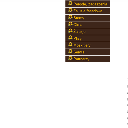
Pergole, zadaszenia
Żaluzje fasadowe
Bramy
Okna
Żaluzje
Plisy
Moskitiery
Serwis
Partnerzy