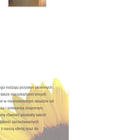
go rodzaju przysłon okiennych.
ą także mieszkańcom innych
ami w niezmienionym składzie od
nia i polecenia znajomym.
amy również produkty takich
a jakość sprzedawanych
z naszą ofertą oraz do