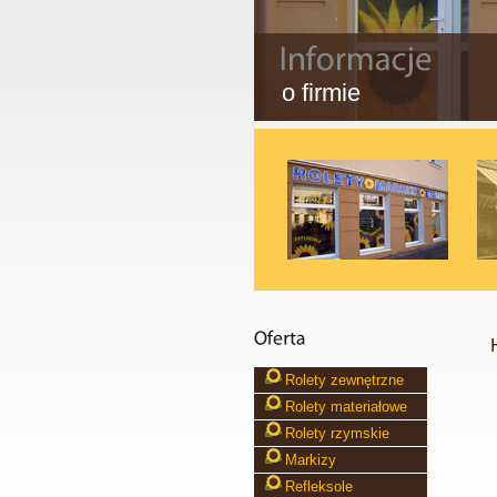
o firmie
Rolety zewnętrzne
Rolety materiałowe
Rolety rzymskie
Markizy
Refleksole